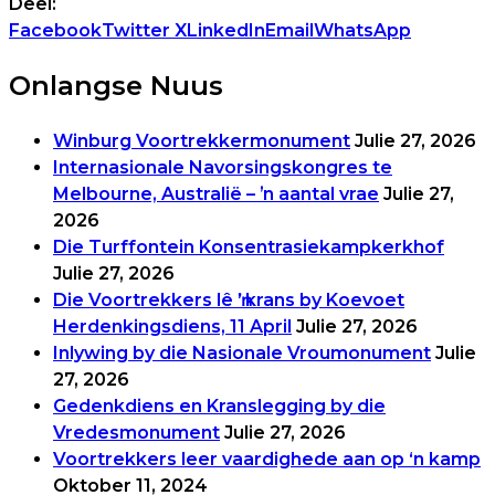
Deel:
Facebook
Twitter X
LinkedIn
Email
WhatsApp
Onlangse Nuus
Winburg Voortrekkermonument
Julie 27, 2026
Internasionale Navorsingskongres te
Melbourne, Australië – ʼn aantal vrae
Julie 27,
2026
Die Turffontein Konsentrasiekampkerkhof
Julie 27, 2026
Die Voortrekkers lê ŉ krans by Koevoet
Herdenkingsdiens, 11 April
Julie 27, 2026
Inlywing by die Nasionale Vroumonument
Julie
27, 2026
Gedenkdiens en Kranslegging by die
Vredesmonument
Julie 27, 2026
Voortrekkers leer vaardighede aan op ‘n kamp
Oktober 11, 2024