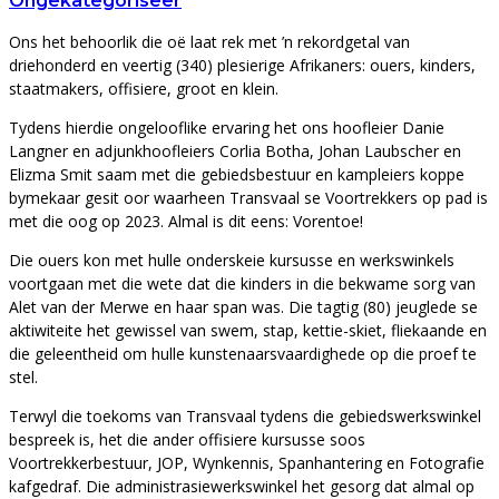
Ongekategoriseer
Ons het behoorlik die oë laat rek met ’n rekordgetal van
driehonderd en veertig (340) plesierige Afrikaners: ouers, kinders,
staatmakers, offisiere, groot en klein.
Tydens hierdie ongelooflike ervaring het ons hoofleier Danie
Langner en adjunkhoofleiers Corlia Botha, Johan Laubscher en
Elizma Smit saam met die gebiedsbestuur en kampleiers koppe
bymekaar gesit oor waarheen Transvaal se Voortrekkers op pad is
met die oog op 2023. Almal is dit eens: Vorentoe!
Die ouers kon met hulle onderskeie kursusse en werkswinkels
voortgaan met die wete dat die kinders in die bekwame sorg van
Alet van der Merwe en haar span was. Die tagtig (80) jeuglede se
aktiwiteite het gewissel van swem, stap, kettie-skiet, fliekaande en
die geleentheid om hulle kunstenaarsvaardighede op die proef te
stel.
Terwyl die toekoms van Transvaal tydens die gebiedswerkswinkel
bespreek is, het die ander offisiere kursusse soos
Voortrekkerbestuur, JOP, Wynkennis, Spanhantering en Fotografie
kafgedraf. Die administrasiewerkswinkel het gesorg dat almal op