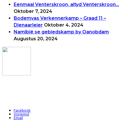
Eenmaal Venterskroon, altyd Venterskroon…
Oktober 7, 2024
Bodemvas Verkennerkamp – Graad 11 –
Dienaarleier
Oktober 4, 2024
Namibië se gebiedskamp by Oanobdam
Augustus 20, 2024
ADRES: Die Voortrekkermonument, Eeufeesweg, Pretoria, 0181
E-POS: hoofkantoor@voortrekkers.co.za
TEL: 012 329 6011
Facebook
Voriemol
Email