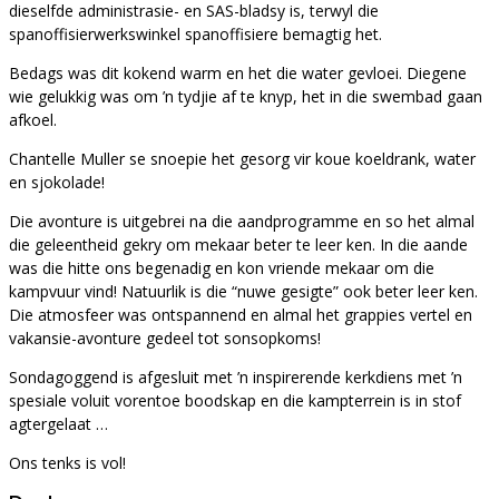
dieselfde administrasie- en SAS-bladsy is, terwyl die
spanoffisierwerkswinkel spanoffisiere bemagtig het.
Bedags was dit kokend warm en het die water gevloei. Diegene
wie gelukkig was om ’n tydjie af te knyp, het in die swembad gaan
afkoel.
Chantelle Muller se snoepie het gesorg vir koue koeldrank, water
en sjokolade!
Die avonture is uitgebrei na die aandprogramme en so het almal
die geleentheid gekry om mekaar beter te leer ken. In die aande
was die hitte ons begenadig en kon vriende mekaar om die
kampvuur vind! Natuurlik is die “nuwe gesigte” ook beter leer ken.
Die atmosfeer was ontspannend en almal het grappies vertel en
vakansie-avonture gedeel tot sonsopkoms!
Sondagoggend is afgesluit met ’n inspirerende kerkdiens met ’n
spesiale voluit vorentoe boodskap en die kampterrein is in stof
agtergelaat …
Ons tenks is vol!