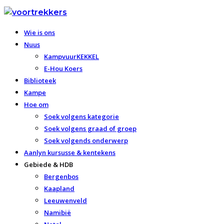
Wie is ons
Nuus
KampvuurKEKKEL
E-Hou Koers
Biblioteek
Kampe
Hoe om
Soek volgens kategorie
Soek volgens graad of groep
Soek volgends onderwerp
Aanlyn kursusse & kentekens
Gebiede & HDB
Bergenbos
Kaapland
Leeuwenveld
Namibië