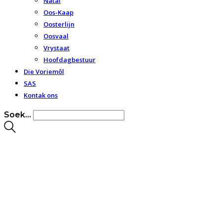
Natal
Oos-Kaap
Oosterlijn
Oosvaal
Vrystaat
Hoofdagbestuur
Die Voriemôl
SAS
Kontak ons
Soek...